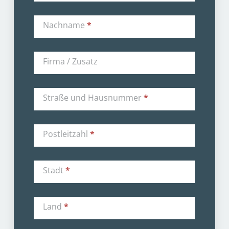
Nachname
*
Firma / Zusatz
Straße und Hausnummer
*
Postleitzahl
*
Stadt
*
Land
*