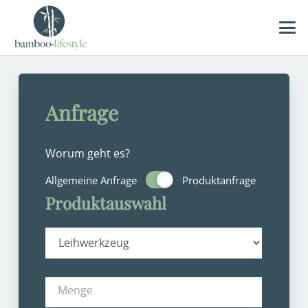
Anfrage
Formular
Worum geht es?
zur
Allgemeine Anfrage
Produktanfrage
Produktauswahl
Produktauswahl
und
Rechnungsadresse
Menge