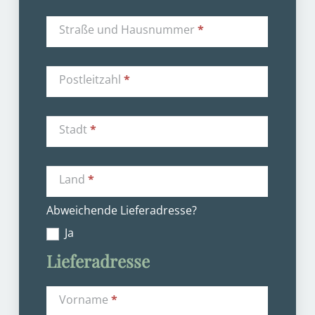
Straße und Hausnummer
*
Postleitzahl
*
Stadt
*
Land
*
Abweichende Lieferadresse?
Ja
Lieferadresse
Vorname
*